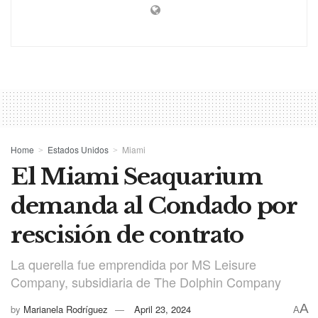
Home
Estados Unidos
Miami
El Miami Seaquarium
demanda al Condado por
rescisión de contrato
La querella fue emprendida por MS Leisure
Company, subsidiaria de The Dolphin Company
A
by
Marianela Rodríguez
April 23, 2024
A