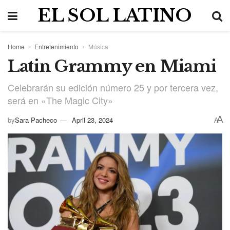
EL SOL LATINO
Home
Entretenimiento
Música
Latin Grammy en Miami
Celebrarán su edición número 25 y por tercera vez,
será en «The Magic City»
A
by
Sara Pacheco
April 23, 2024
A