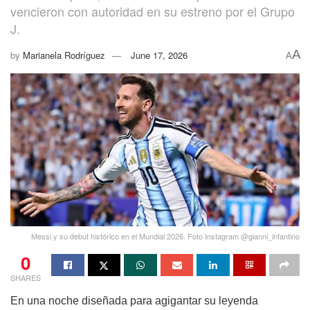
vencieron con autoridad en su estreno por el Grupo
J.
A
by
Marianela Rodríguez
June 17, 2026
A
Messi y su debut histórico en el Mundial 2026. Foto Instagram @gianni_infantino
0
SHARES
En una noche diseñada para agigantar su leyenda