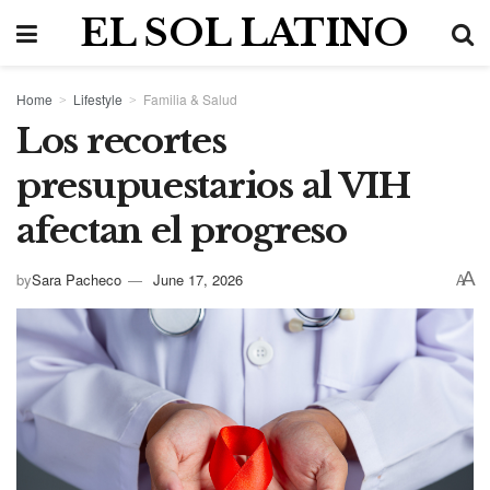
EL SOL LATINO
Home
Lifestyle
Familia & Salud
Los recortes
presupuestarios al VIH
afectan el progreso
A
by
Sara Pacheco
June 17, 2026
A