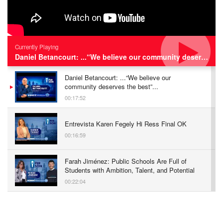
Currently Playing
Daniel Betancourt: ...“We believe our community deserves the best”...
Daniel Betancourt: ...“We believe our
community deserves the best”...
00:17:52
Entrevista Karen Fegely Hi Ress Final OK
00:16:59
Farah Jiménez: Public Schools Are Full of
Students with Ambition, Talent, and Potential
00:22:04
Zoraida Cordero: Impulsando Negocios
Sostenibles en Filadelfia | Entrevista
Exclusiva