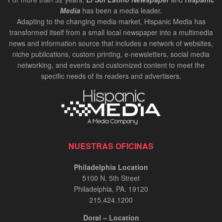
Media
has been a media leader.
Carlos de los Ramos: Chair of the Delaware
Adapting to the changing media market, Hispanic Media has
Hispanic Commission | InPerson Oct 2024
transformed itself from a small local newspaper into a multimedia
00:02:20
news and information source that includes a network of websites,
niche publications, custom printing, e-newsletters, social media
Bruce Datil, Allstate Agency Owner | In-Person
Oct 2024
networking, and events and customized content to meet the
specific needs of its readers and advertisers.
00:02:21
Antonio Valdes, CEO at Children's Crisis
Treatment Center | In-Person Oct 2024
00:01:34
Carlos Giraldo, entrevista InPerson
NUESTRAS OFICINAS
00:12:48
Philadelphia Location
5100 N. 5th Street
Risaralda Comfort Health en Miami
Philadelphia, PA. 19120
00:08:56
215.424.1200
Doral – Location
El General Zapateiro: Un Relato Épico de