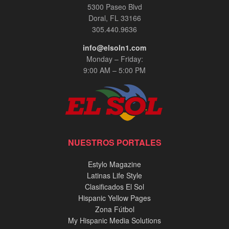
5300 Paseo Blvd
Servicio y Sacrificio - Entrevista Exclusiva en
InPerson
Doral, FL 33166
00:03:30
305.440.9636
info@elsoln1.com
Adriana Ospina, Especialista en Cosmetología
con más de 15 años de experiencia.
Monday – Friday:
00:03:30
9:00 AM – 5:00 PM
Jennie Mojica, entrevista InPerson.
00:07:35
Alex Patiño y Marcos Carrasquillo, entrevista
NUESTROS PORTALES
exclusiva InPerson
00:20:02
Estylo Magazine
Latinas Life Style
Tony Alvarado, Musico Venezolano.
Clasificados El Sol
00:01:56
Hispanic Yellow Pages
Zona Fútbol
My Hispanic Media Solutions
Descubre a Mireia Carrillo, InPerson