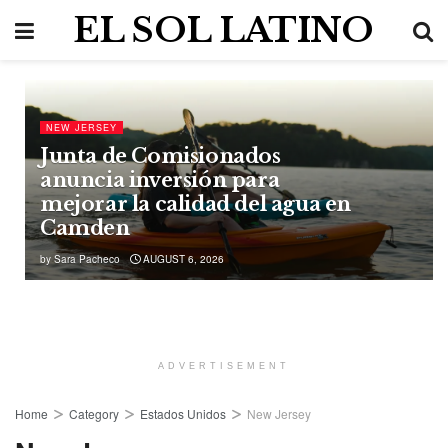
EL SOL LATINO
NEW JERSEY
Junta de Comisionados
anuncia inversión para
mejorar la calidad del agua en
Camden
by
Sara Pacheco
AUGUST 6, 2026
ADVERTISEMENT
Home
Category
Estados Unidos
New Jersey