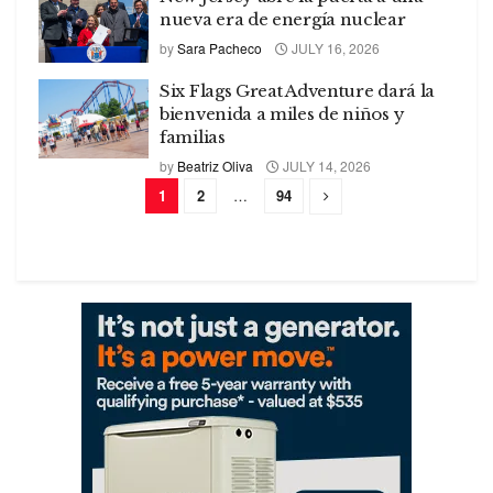
nueva era de energía nuclear
by
Sara Pacheco
JULY 16, 2026
Six Flags Great Adventure dará la
bienvenida a miles de niños y
familias
by
Beatriz Oliva
JULY 14, 2026
1
2
…
94