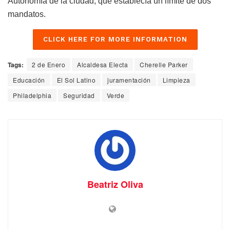
Autonomía de la ciudad, que establecía un límite de dos
mandatos.
CLICK HERE FOR MORE INFORMATION
Tags:
2 de Enero
Alcaldesa Electa
Cherelle Parker
Educación
El Sol Latino
juramentación
Limpieza
Philadelphia
Seguridad
Verde
Beatriz Oliva