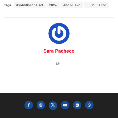
Tags:
#yobrilloconelsol
2024
Año Nuevo
El Sol Latino
Sara Pacheco