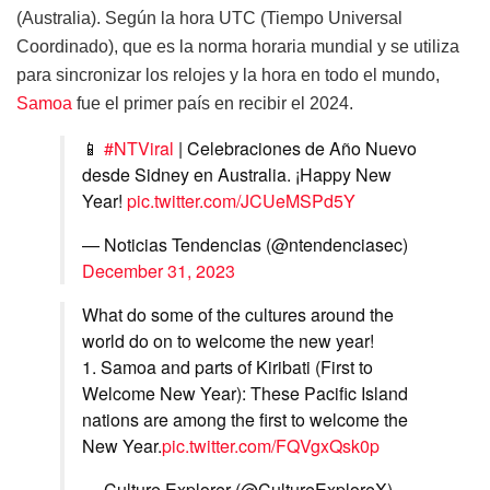
(Australia). Según la hora UTC (Tiempo Universal
Coordinado), que es la norma horaria mundial y se utiliza
para sincronizar los relojes y la hora en todo el mundo,
Samoa
fue el primer país en recibir el 2024.
📱
#NTViral
| Celebraciones de Año Nuevo
desde Sidney en Australia. ¡Happy New
Year!
pic.twitter.com/JCUeMSPd5Y
— Noticias Tendencias (@ntendenciasec)
December 31, 2023
What do some of the cultures around the
world do on to welcome the new year!
1. Samoa and parts of Kiribati (First to
Welcome New Year): These Pacific Island
nations are among the first to welcome the
New Year.
pic.twitter.com/FQVgxQsk0p
— Culture Explorer (@CultureExploreX)