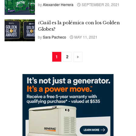
by
Alexander Herrera
SEPTEMBER 20, 2021
¿Cuál es la polémica con los Golden
Globes?
by
Sara Pacheco
MAY 11, 2021
1
2