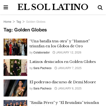
EL SOL LATINO
Home
Tag
Golden Globes
Tag:
Golden Globes
“Una batalla tras otra” y “Hamnet”
triunfan en los Globos de Oro
by
Colaborador
JANUARY 12, 2026
Latinos destacados en Golden Globes
by
Sara Pacheco
JANUARY 7, 2025
El poderoso discurso de Demi Moore
by
Sara Pacheco
JANUARY 6, 2025
“Emilia Pérez” y “El Brutalista” triunfan