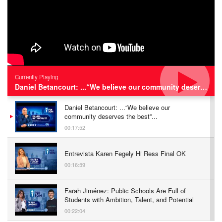
Currently Playing
Daniel Betancourt: ...“We believe our community deserves the best”...
Daniel Betancourt: ...“We believe our
community deserves the best”...
00:17:52
Entrevista Karen Fegely Hi Ress Final OK
00:16:59
Farah Jiménez: Public Schools Are Full of
Students with Ambition, Talent, and Potential
00:22:04