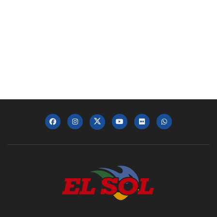
Dr. Keith Leaphart: DO, MBA, Enterprise
Executive Vice President at Jefferson | In-
Person Oct 2024
00:01:19
Juan López: Executive Vice President at
Independence Health Group | In-Person Oct
2024
00:02:44
David Velazquez: President & CEO, PECO |
In-Person Oct 2024
00:02:26
David Gonzalez: President HACE
Management Company | In-Person Oct 2024
00:03:34
Daniel Betancour: President and CEO of
Finanta | In-Person Oct 2024
00:02:55