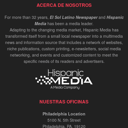
Cynthia Figueroa: President and CEO of JEVS
ACERCA DE NOSOTROS
Human Services | InPerson Oct 2024
00:02:37
For more than 32 years,
El Sol Latino Newspaper
and
Hispanic
Media
has been a media leader.
Carlos de los Ramos: Chair of the Delaware
Adapting to the changing media market, Hispanic Media has
Hispanic Commission | InPerson Oct 2024
transformed itself from a small local newspaper into a multimedia
00:02:20
news and information source that includes a network of websites,
niche publications, custom printing, e-newsletters, social media
Bruce Datil, Allstate Agency Owner | In-Person
Oct 2024
networking, and events and customized content to meet the
specific needs of its readers and advertisers.
00:02:21
Antonio Valdes, CEO at Children's Crisis
Treatment Center | In-Person Oct 2024
00:01:34
Carlos Giraldo, entrevista InPerson
NUESTRAS OFICINAS
00:12:48
Philadelphia Location
5100 N. 5th Street
Risaralda Comfort Health en Miami
Philadelphia, PA. 19120