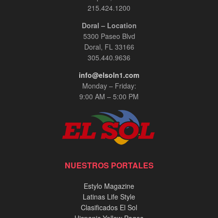
00:08:56
215.424.1200
Doral – Location
El General Zapateiro: Un Relato Épico de
5300 Paseo Blvd
Servicio y Sacrificio - Entrevista Exclusiva en
InPerson
Doral, FL 33166
00:03:30
305.440.9636
info@elsoln1.com
Adriana Ospina, Especialista en Cosmetología
con más de 15 años de experiencia.
Monday – Friday:
00:03:30
9:00 AM – 5:00 PM
Jennie Mojica, entrevista InPerson.
00:07:35
Alex Patiño y Marcos Carrasquillo, entrevista
NUESTROS PORTALES
exclusiva InPerson
00:20:02
Estylo Magazine
Latinas Life Style
Tony Alvarado, Musico Venezolano.
Clasificados El Sol
00:01:56
Hispanic Yellow Pages