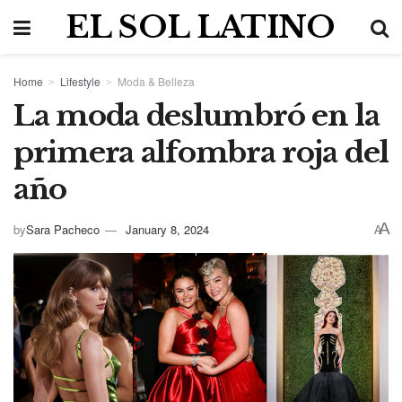
EL SOL LATINO
Home
Lifestyle
Moda & Belleza
La moda deslumbró en la
primera alfombra roja del
año
A
by
Sara Pacheco
January 8, 2024
A