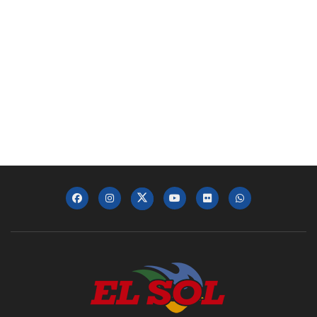
Dr. Keith Leaphart: DO, MBA, Enterprise
Executive Vice President at Jefferson | In-
Person Oct 2024
00:01:19
Juan López: Executive Vice President at
Independence Health Group | In-Person Oct
2024
00:02:44
David Velazquez: President & CEO, PECO |
In-Person Oct 2024
00:02:26
David Gonzalez: President HACE
Management Company | In-Person Oct 2024
00:03:34
Daniel Betancour: President and CEO of
Finanta | In-Person Oct 2024
00:02:55