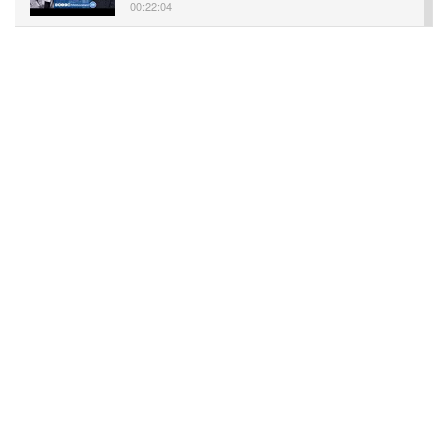
00:22:04
Zoraida Cordero: Impulsando Negocios
Sostenibles en Filadelfia | Entrevista
Exclusiva
00:47:06
Yocasta Lora: Associate State Director of
Advocacy & Community Engagement | In-
Person Oct 2024
00:02:31
Nelson Díaz: Attorney at Dilwoth Paxson | In-
Person Oct 2024
00:03:55
Miguel Estevez: Fashion Styling Director of
Estylo Magazine | In-Person Oct 2024
00:03:08
Magdalis Melo: President & CEO Magda
Green Design | In-Person Oct 2024
00:03:13