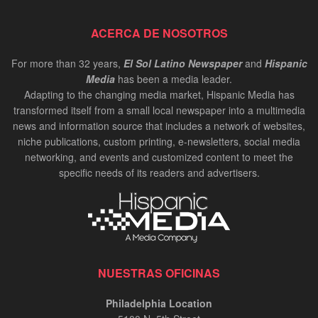
Cynthia Figueroa: President and CEO of JEVS
ACERCA DE NOSOTROS
Human Services | InPerson Oct 2024
00:02:37
For more than 32 years,
El Sol Latino Newspaper
and
Hispanic
Media
has been a media leader.
Carlos de los Ramos: Chair of the Delaware
Adapting to the changing media market, Hispanic Media has
Hispanic Commission | InPerson Oct 2024
transformed itself from a small local newspaper into a multimedia
00:02:20
news and information source that includes a network of websites,
niche publications, custom printing, e-newsletters, social media
Bruce Datil, Allstate Agency Owner | In-Person
Oct 2024
networking, and events and customized content to meet the
specific needs of its readers and advertisers.
00:02:21
Antonio Valdes, CEO at Children's Crisis
Treatment Center | In-Person Oct 2024
00:01:34
Carlos Giraldo, entrevista InPerson
NUESTRAS OFICINAS
00:12:48
Philadelphia Location