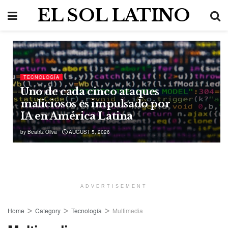
EL SOL LATINO
TECNOLOGÍA
Uno de cada cinco ataques
maliciosos es impulsado por
IA en América Latina
by
Beatriz Oliva
AUGUST 5, 2026
ADVERTISEMENT
Home
Category
Tecnología
Multimedia