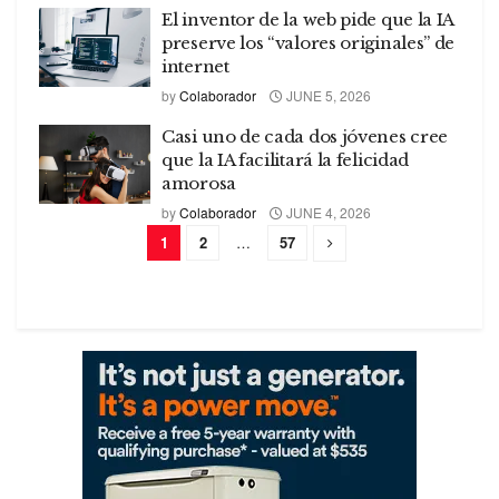
El inventor de la web pide que la IA
preserve los “valores originales” de
internet
by
Colaborador
JUNE 5, 2026
Casi uno de cada dos jóvenes cree
que la IA facilitará la felicidad
amorosa
by
Colaborador
JUNE 4, 2026
1
2
…
57