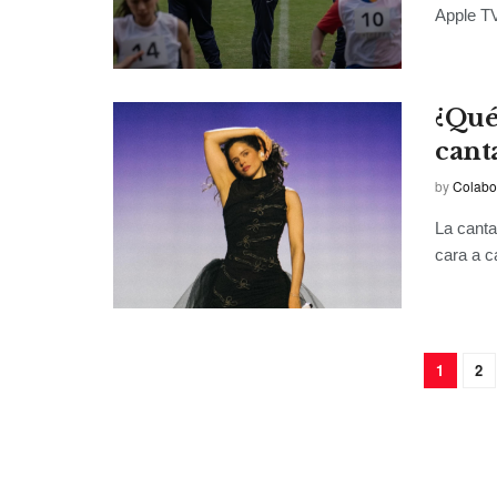
Apple TV
¿Qué
cant
by
Colabo
La canta
cara a ca
1
2