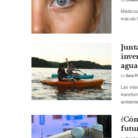
Médicos i
mácula l
Junt
inve
agua
by
Sara P
Las vías
transfor
ambiente
¿Cóm
futur