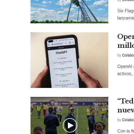
Six Fla
lanzamie
Open
mill
by
Colabo
OpenAI a
activos,
“Ted
nuev
by
Colabo
Con la f