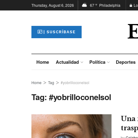
Thursday, August 6, 2026
67
Philadelphia
Lo
°F
| SUSCRÍBASE
Home
Actualidad
Política
Deportes
Home
Tag
#yobrilloconelsol
Tag:
#yobrilloconelsol
Una 
tras
by
Colabo