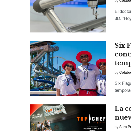
by
Colabo
El docto
3D. "Hoy
Six 
cont
temp
by
Colabo
Six Flag
temporad
La c
nuev
by
Sara P