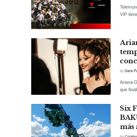
Telemund
VIP tien
Aria
temp
conc
by
Sara P
Ariana G
que fina
Six 
BAKU
más 
by
Colabo