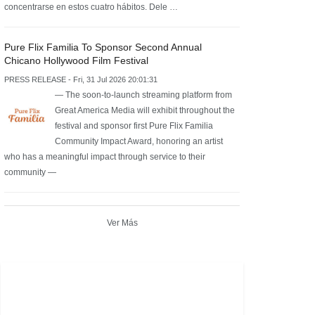
concentrarse en estos cuatro hábitos. Dele …
Pure Flix Familia To Sponsor Second Annual
Chicano Hollywood Film Festival
PRESS RELEASE - Fri, 31 Jul 2026 20:01:31
— The soon-to-launch streaming platform from
Great America Media will exhibit throughout the
festival and sponsor first Pure Flix Familia
Community Impact Award, honoring an artist
who has a meaningful impact through service to their
community —
Ver Más