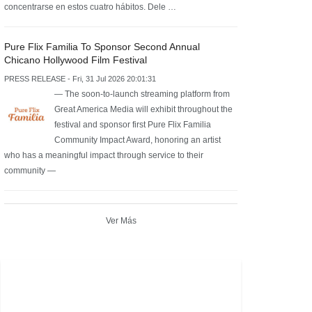
concentrarse en estos cuatro hábitos. Dele …
Pure Flix Familia To Sponsor Second Annual
Chicano Hollywood Film Festival
PRESS RELEASE - Fri, 31 Jul 2026 20:01:31
— The soon-to-launch streaming platform from
Great America Media will exhibit throughout the
festival and sponsor first Pure Flix Familia
Community Impact Award, honoring an artist
who has a meaningful impact through service to their
community —
Ver Más