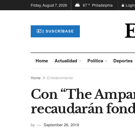
Friday, August 7, 2026
67
Philadelphia
Login
°F
| SUSCRÍBASE
Home
Actualidad
Política
Deportes
Home
Entretenimiento
Con “The Ampar
recaudarán fon
by
September 26, 2019