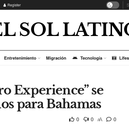
Register
EL SOL LATIN
Entretenimiento
Migración
Tecnología
Lifes
o Experience” se
dos para Bahamas
0
0
0
A
A