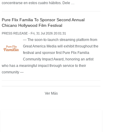
concentrarse en estos cuatro hábitos. Dele …
Pure Flix Familia To Sponsor Second Annual
Chicano Hollywood Film Festival
PRESS RELEASE - Fri, 31 Jul 2026 20:01:31
— The soon-to-launch streaming platform from
Great America Media will exhibit throughout the
festival and sponsor first Pure Flix Familia
Community Impact Award, honoring an artist
who has a meaningful impact through service to their
community —
Ver Más