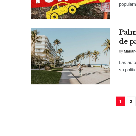
popularm
Palm
de p
by
Marian
Las auto
su políti
1
2