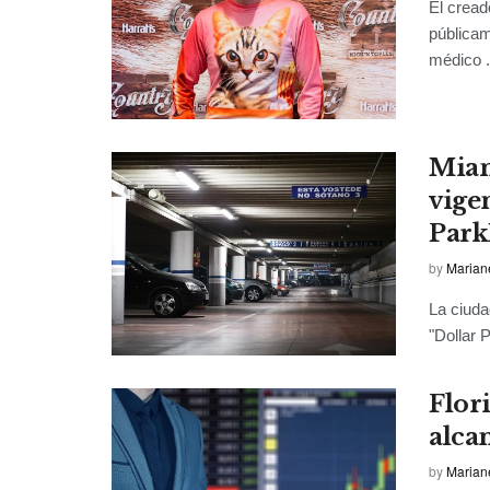
El cread
públicam
médico .
Miam
vige
Park
by
Marian
La ciuda
"Dollar P
Flor
alca
by
Marian