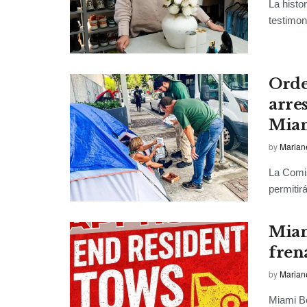
La histo
testimon
Orde
arre
Mia
by
Marian
La Comi
permitirá
Miam
frena
by
Marian
Miami Be