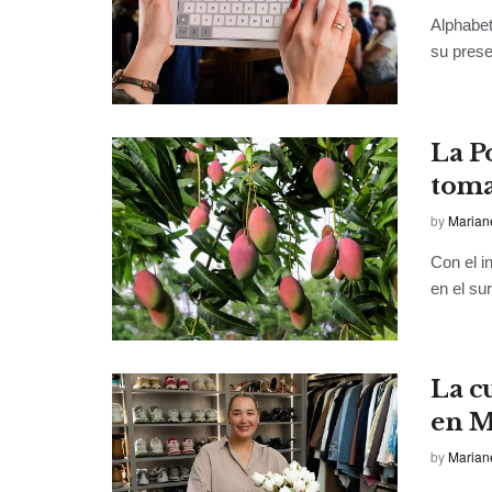
Alphabet
su prese
La P
toma
by
Marian
Con el i
en el sur
La c
en 
by
Marian