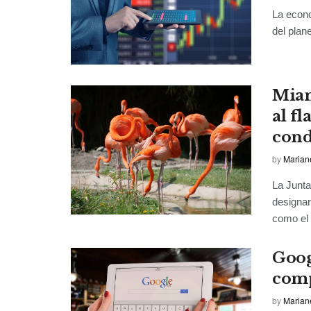
La econo
del plan
Miam
al f
con
by
Marian
La Junt
designar
como el 
Goog
comp
by
Marian