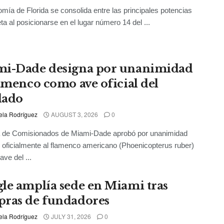
mía de Florida se consolida entre las principales potencias
eta al posicionarse en el lugar número 14 del ...
i-Dade designa por unanimidad
lamenco como ave oficial del
dado
ela Rodríguez
AUGUST 3, 2026
0
a de Comisionados de Miami-Dade aprobó por unanimidad
 oficialmente al flamenco americano (Phoenicopterus ruber)
ave del ...
le amplía sede en Miami tras
ras de fundadores
ela Rodríguez
JULY 31, 2026
0