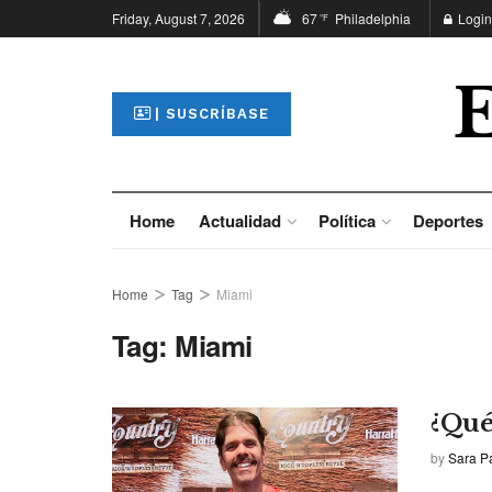
Friday, August 7, 2026
67
Philadelphia
Login
°F
| SUSCRÍBASE
Home
Actualidad
Política
Deportes
Home
Tag
Miami
Tag:
Miami
¿Qué
by
Sara P