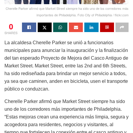
Cherelle Parker afirmó que Market Street siempre ha sido uno de los corredores más
importantes de Philadelphia. Foto City of Philadelphia / flickr.com
0
SHARES
La alcaldesa Cherelle Parker se unió a funcionarios
municipales para anunciar la inauguración y la finalización
del tan esperado Proyecto de Mejora del Casco Antiguo de
Market Street. Market Street, entre las 2nd and 6th Streets,
ha sido rediseñada para brindar un mejor servicio a todos,
ya sea que caminen, anden en bicicleta, usen el transporte
público o conduzcan.
Cherelle Parker afirmó que Market Street siempre ha sido
uno de los corredores más importantes de Philadelphia.
“Estas mejoras crean una experiencia más limpia, segura y
acogedora para residentes, negocios y visitantes, al
tiempo que fortalecen la conexión entre el casco antiguo y