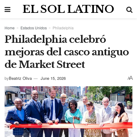
EL SOL LATINO
Home
Estados Unidos
Philadelphia
Philadelphia celebró
mejoras del casco antiguo
de Market Street
A
by
Beatriz Oliva
June 15, 2026
A