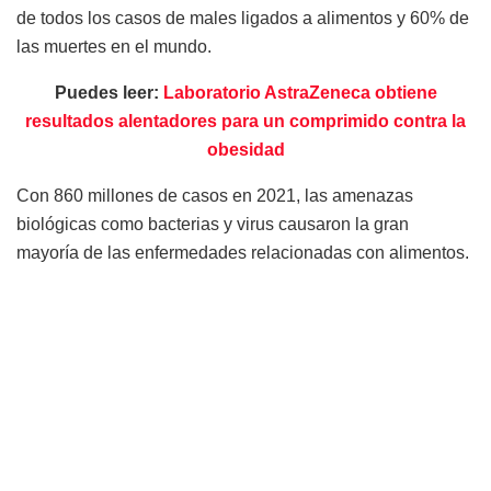
de todos los casos de males ligados a alimentos y 60% de
las muertes en el mundo.
Puedes leer:
Laboratorio AstraZeneca obtiene
resultados alentadores para un comprimido contra la
obesidad
Con 860 millones de casos en 2021, las amenazas
biológicas como bacterias y virus causaron la gran
mayoría de las enfermedades relacionadas con alimentos.
Pero la ingesta de químicos fue responsable de una
cantidad desproporcionada de las muertes,
principalmente por arsénico y plomo.
“Los datos muestran que las enfermedades
transmitidas por alimentos no solo son persistentes,
sino que se agravan por el cambio climático, que
incrementa el riesgo de contaminación, y por la