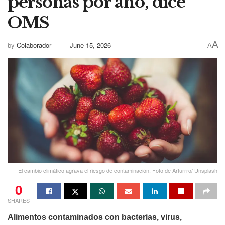
personas por año, dice
OMS
A
by
Colaborador
June 15, 2026
A
El cambio climático agrava el riesgo de contaminación. Foto de Arturrro/ Unsplash
0
SHARES
Alimentos contaminados con bacterias, virus,