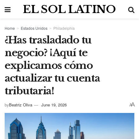
EL SOL LATINO
Home
Estados Unidos
Philadelphia
¿Has trasladado tu
negocio? ¡Aquí te
explicamos cómo
actualizar tu cuenta
tributaria!
A
by
Beatriz Oliva
June 19, 2026
A