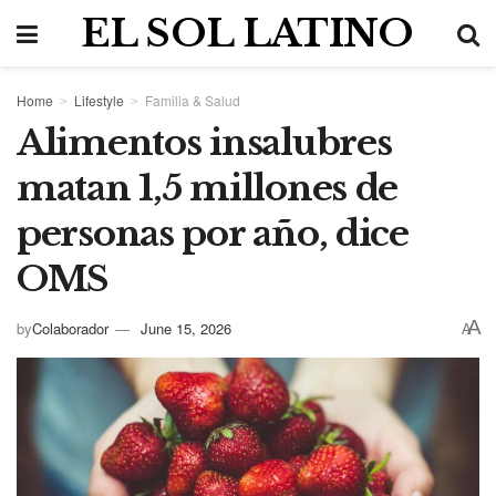
EL SOL LATINO
Home
Lifestyle
Familia & Salud
Alimentos insalubres
matan 1,5 millones de
personas por año, dice
OMS
A
by
Colaborador
June 15, 2026
A