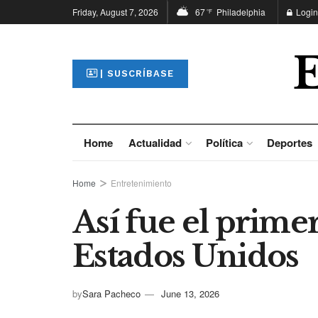
Friday, August 7, 2026
67
Philadelphia
Login
°F
| SUSCRÍBASE
Home
Actualidad
Política
Deportes
Home
Entretenimiento
Así fue el prime
Estados Unidos
by
Sara Pacheco
June 13, 2026