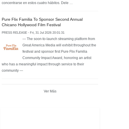
concentrarse en estos cuatro hábitos. Dele …
Pure Flix Familia To Sponsor Second Annual
Chicano Hollywood Film Festival
PRESS RELEASE - Fri, 31 Jul 2026 20:01:31
— The soon-to-launch streaming platform from
Great America Media will exhibit throughout the
festival and sponsor first Pure Flix Familia
Community Impact Award, honoring an artist
who has a meaningful impact through service to their
community —
Ver Más