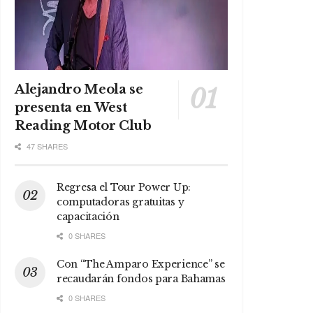
Alejandro Meola se
presenta en West
Reading Motor Club
47 SHARES
Regresa el Tour Power Up:
computadoras gratuitas y
capacitación
0 SHARES
Con “The Amparo Experience” se
recaudarán fondos para Bahamas
0 SHARES