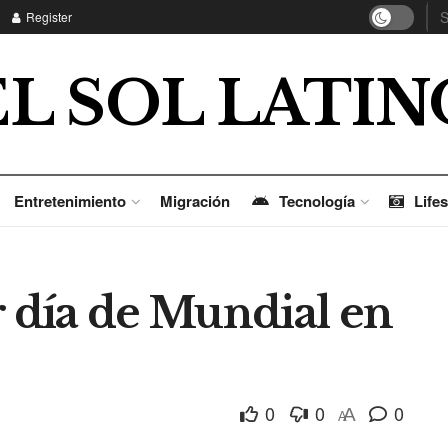
Register
EL SOL LATIN
Entretenimiento
Migración
Tecnología
Lifes
r día de Mundial en
0
0
0
A
A