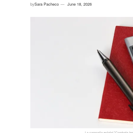
by
Sara Pacheco
June 18, 2026
La campaña estatal "Combata las