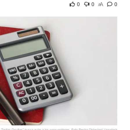
0
0
0
A
A
 Tarifas Ocultas" busca guiar a los consumidores. Foto Recha Oktaviani/ Unsplash