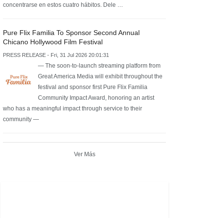
concentrarse en estos cuatro hábitos. Dele …
Pure Flix Familia To Sponsor Second Annual
Chicano Hollywood Film Festival
PRESS RELEASE - Fri, 31 Jul 2026 20:01:31
— The soon-to-launch streaming platform from
Great America Media will exhibit throughout the
festival and sponsor first Pure Flix Familia
Community Impact Award, honoring an artist
who has a meaningful impact through service to their
community —
Ver Más