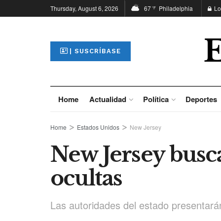
Thursday, August 6, 2026
67
Philadelphia
Lo
°F
| SUSCRÍBASE
Home
Actualidad
Política
Deportes
Home
Estados Unidos
New Jersey
New Jersey busca
ocultas
Las autoridades del estado presentará