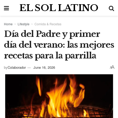
EL SOL LATINO
Home
Lifestyle
Comida & Recetas
Día del Padre y primer
día del verano: las mejores
recetas para la parrilla
A
by
Colaborador
June 16, 2026
A