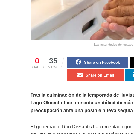
Las autoridades del estado 
0
35
Share on Facebook
SHARES
VIEWS
Share on Email
Tras la culminación de la temporada de lluvias
Lago Okeechobee presenta un déficit de más 
preocupación ante una posible nueva sequía en
El gobernador Ron DeSantis ha comentado que “e