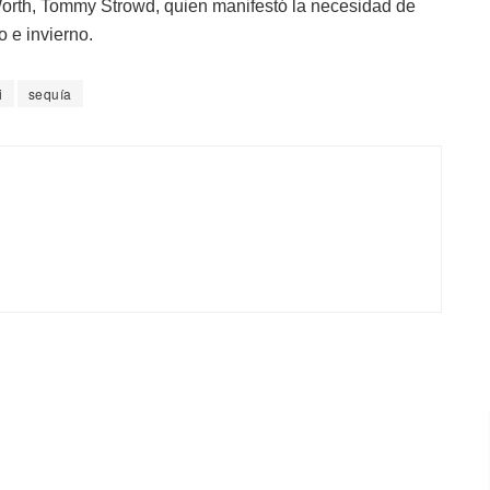
 Worth, Tommy Strowd, quien manifestó la necesidad de
o e invierno.
i
sequía