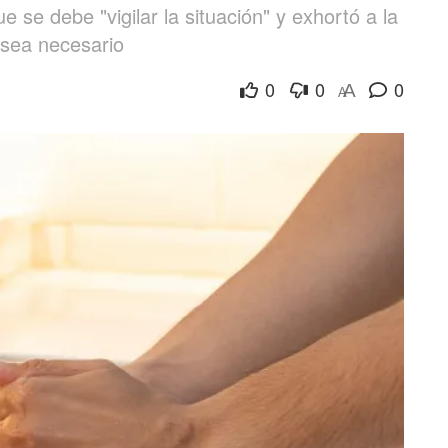
 se debe "vigilar la situación" y exhortó a la
 sea necesario
0
0
0
A
A