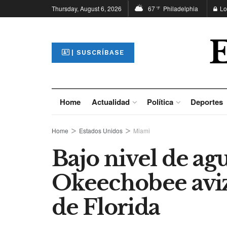
Thursday, August 6, 2026
67
Philadelphia
Lo
°F
| SUSCRÍBASE
Home
Actualidad
Política
Deportes
Home
Estados Unidos
Miami
Bajo nivel de ag
Okeechobee aviz
de Florida