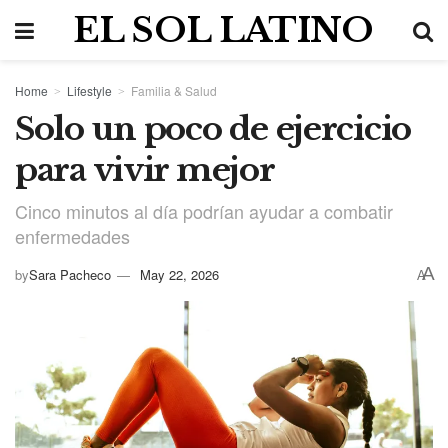
EL SOL LATINO
Home
Lifestyle
Familia & Salud
Solo un poco de ejercicio
para vivir mejor
Cinco minutos al día podrían ayudar a combatir
enfermedades
A
by
Sara Pacheco
May 22, 2026
A