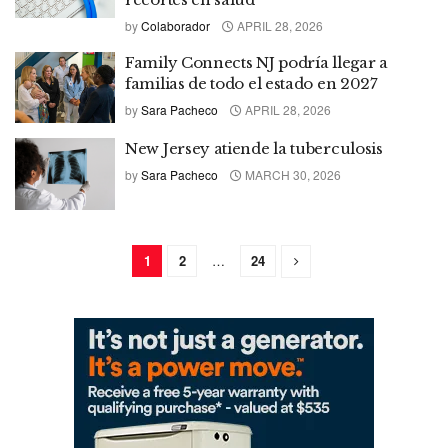
by
Colaborador
APRIL 28, 2026
Family Connects NJ podría llegar a
familias de todo el estado en 2027
by
Sara Pacheco
APRIL 28, 2026
New Jersey atiende la tuberculosis
by
Sara Pacheco
MARCH 30, 2026
1
2
…
24