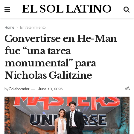
EL SOL LATINO
Home
Entretenimiento
Convertirse en He-Man
fue “una tarea
monumental” para
Nicholas Galitzine
A
by
Colaborador
June 10, 2026
A