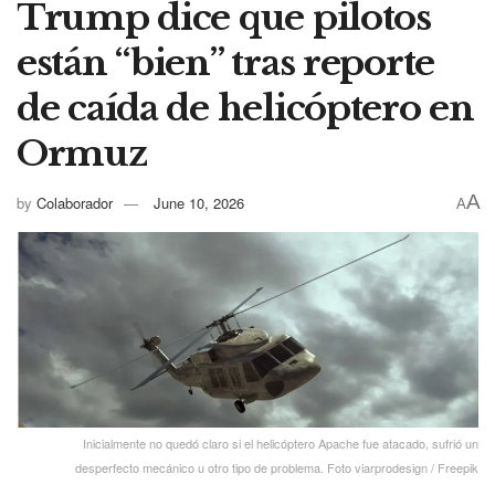
Trump dice que pilotos
están “bien” tras reporte
de caída de helicóptero en
Ormuz
A
by
Colaborador
June 10, 2026
A
Inicialmente no quedó claro si el helicóptero Apache fue atacado, sufrió un
desperfecto mecánico u otro tipo de problema. Foto viarprodesign / Freepik