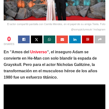
El actor compartió pantalla con Camila Mendes, en el papel de su amiga Teela. Foto
@sonypicturesuk/ Instagram
0
SHARES
En “Amos del
Universo
“, el inseguro Adam se
convierte en He-Man con solo blandir la espada de
Grayskull. Pero para el actor Nicholas Galitzine, la
transformación en el musculoso héroe de los años
1980 fue un esfuerzo titánico.