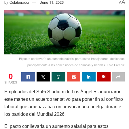
A
by
Colaborador
June 11, 2026
A
El pacto conllevaría un aumento salarial para estos trabajadores, dedicados
principalmente a las concesiones de comidas y bebidas. Foto Freepik
0
SHARES
Empleados del SoFi Stadium de Los Ángeles anunciaron
este martes un acuerdo tentativo para poner fin al conflicto
laboral que amenazaba con provocar una huelga durante
los partidos del Mundial 2026.
El pacto conllevaría un aumento salarial para estos