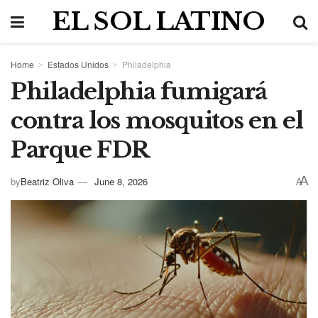
EL SOL LATINO
Home
Estados Unidos
Philadelphia
Philadelphia fumigará
contra los mosquitos en el
Parque FDR
A
by
Beatriz Oliva
June 8, 2026
A