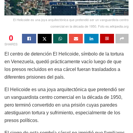
El Helicoide es una joya arquitectónica que pretendió ser un vanguardista centro
comercial en la década de 1950. Foto es.wikipedia.org
0
SHARES
El centro de detención El Helicoide, símbolo de la tortura
en Venezuela, quedó prácticamente vacío luego de que
los presos recluidos en esa cárcel fueran trasladados a
diferentes prisiones del país.
El Helicoide es una joya arquitectónica que pretendió ser
un vanguardista centro comercial en la década de 1950,
pero terminó convertido en una prisión cuyas paredes
atestiguaron tortura y sufrimiento, especialmente de los
presos políticos.
El cierre de esta sombría cárcel no impidió que familiares