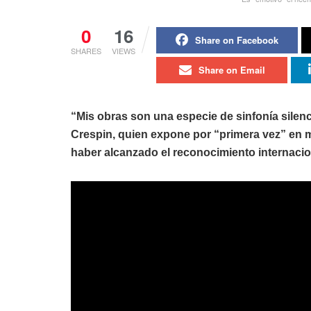
0
16
Share on Facebook
SHARES
VIEWS
Share on Email
“Mis obras son una especie de sinfonía silen
Crespin, quien expone por “primera vez” en 
haber alcanzado el reconocimiento internacion