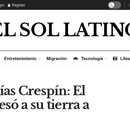
gin
Register
EL SOL LATIN
Entretenimiento
Migración
Tecnología
Lifes
ías Crespín: El
só a su tierra a