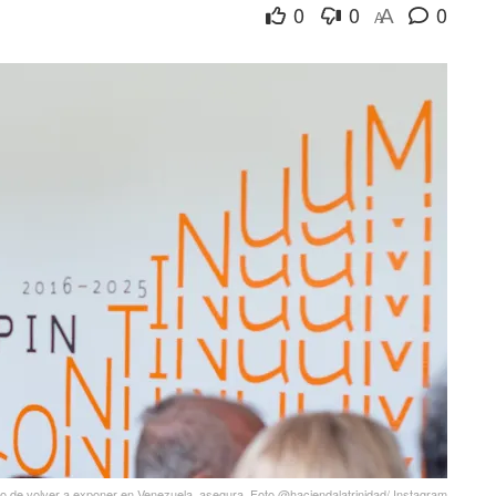
0
0
0
A
A
ho de volver a exponer en Venezuela, asegura. Foto @haciendalatrinidad/ Instagram