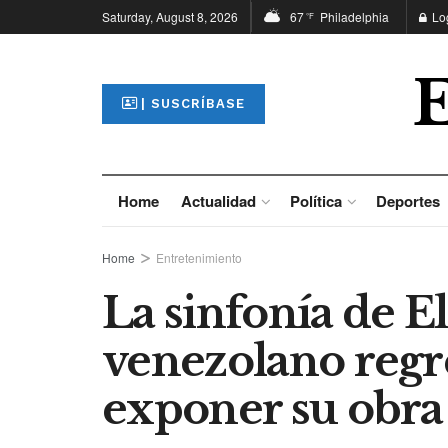
Saturday, August 8, 2026
67
Philadelphia
Lo
°F
| SUSCRÍBASE
Home
Actualidad
Política
Deportes
Home
Entretenimiento
La sinfonía de El
venezolano regre
exponer su obra