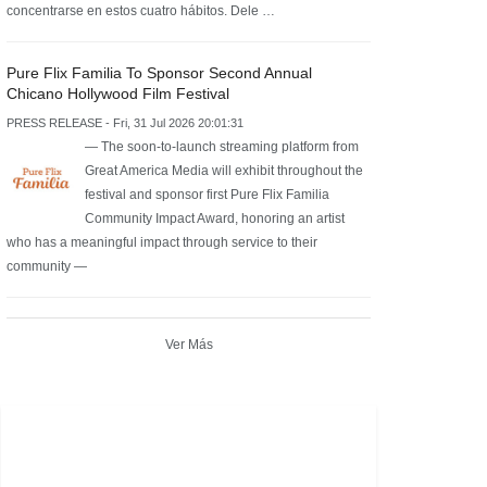
concentrarse en estos cuatro hábitos. Dele …
Pure Flix Familia To Sponsor Second Annual
Chicano Hollywood Film Festival
PRESS RELEASE - Fri, 31 Jul 2026 20:01:31
— The soon-to-launch streaming platform from
Great America Media will exhibit throughout the
festival and sponsor first Pure Flix Familia
Community Impact Award, honoring an artist
who has a meaningful impact through service to their
community —
Ver Más