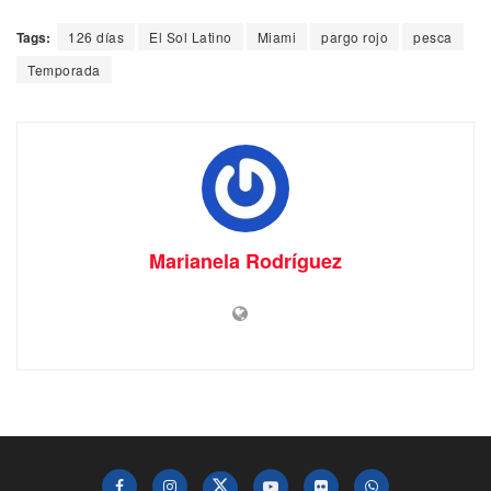
Tags:
126 días
El Sol Latino
Miami
pargo rojo
pesca
Temporada
Marianela Rodríguez