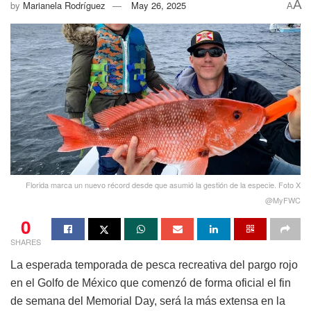
A
by
Marianela Rodríguez
May 26, 2025
A
Florida marca un nuevo récord desde que asumió la gestión de la especie. Foto X
@MyFWC
0
SHARES
La esperada temporada de pesca recreativa del pargo rojo
en el Golfo de México que comenzó de forma oficial el fin
de semana del Memorial Day, será la más extensa en la