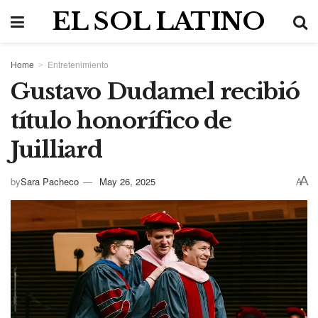
EL SOL LATINO
Home
Entretenimiento
Gustavo Dudamel recibió
título honorífico de
Juilliard
A
by
Sara Pacheco
May 26, 2025
A