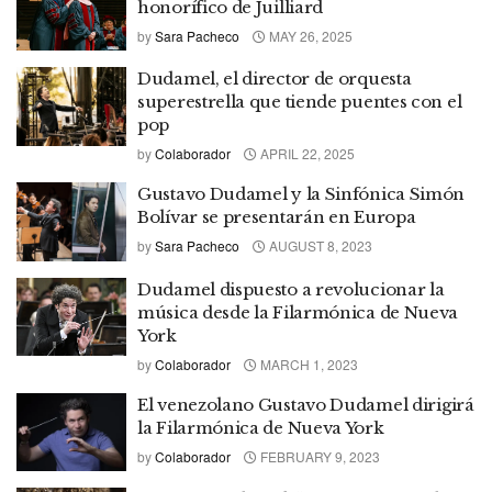
honorífico de Juilliard
by
Sara Pacheco
MAY 26, 2025
Dudamel, el director de orquesta
superestrella que tiende puentes con el
pop
by
Colaborador
APRIL 22, 2025
Gustavo Dudamel y la Sinfónica Simón
Bolívar se presentarán en Europa
by
Sara Pacheco
AUGUST 8, 2023
Dudamel dispuesto a revolucionar la
música desde la Filarmónica de Nueva
York
by
Colaborador
MARCH 1, 2023
El venezolano Gustavo Dudamel dirigirá
la Filarmónica de Nueva York
by
Colaborador
FEBRUARY 9, 2023