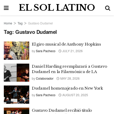
EL SOL LATINO
Home
Tag
Gustavo Dudamel
Tag:
Gustavo Dudamel
El giro musical de Anthony Hopkins
by
Sara Pacheco
JULY 21, 2026
Daniel Harding reemplazará a Gustavo
Dudamel en la Filarmónica de LA
by
Colaborador
MAY 28, 2026
Dudamel homenajeado en New York
by
Sara Pacheco
AUGUST 20, 2025
Gustavo Dudamel recibió título