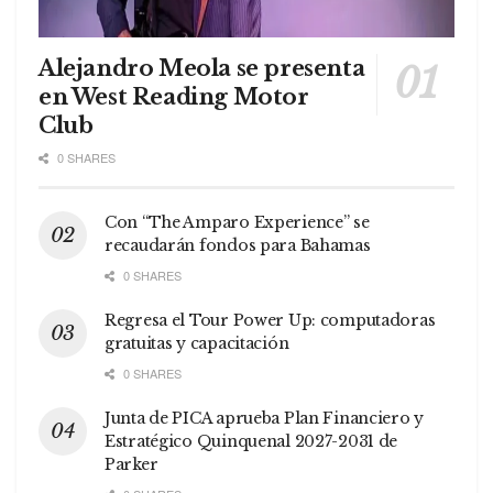
Alejandro Meola se presenta
en West Reading Motor
Club
0 SHARES
Con “The Amparo Experience” se
recaudarán fondos para Bahamas
0 SHARES
Regresa el Tour Power Up: computadoras
gratuitas y capacitación
0 SHARES
Junta de PICA aprueba Plan Financiero y
Estratégico Quinquenal 2027-2031 de
Parker