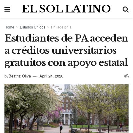
EL SOL LATINO
Home
Estados Unidos
Philadelphia
Estudiantes de PA acceden
a créditos universitarios
gratuitos con apoyo estatal
A
by
Beatriz Oliva
April 24, 2026
A