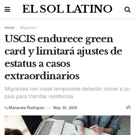
EL SOL LATINO
Home
Migración
USCIS endurece green
card y limitará ajustes de
estatus a casos
extraordinarios
Migrantes con visas temporales deberán volver a su
país para tramitar residencia
A
by
Marianela Rodríguez
May 30, 2026
A