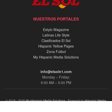
NUESTROS PORTALES
Estylo Magazine
Latinas Life Style
Clasificados El Sol
Hispanic Yellow Pages
Zona Fútbol
My Hispanic Media Solutions
info@elsoln1.com
Monday – Friday:
9:00 AM – 5:00 PM
© 2018 - 2026
My Hispanic Media Solutions
- Powered by
Hispanic Media,
llc.
.