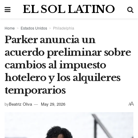
EL SOL LATINO
Home
Estados Unidos
Philadelphia
Parker anuncia un
acuerdo preliminar sobre
cambios al impuesto
hotelero y los alquileres
temporarios
A
by
Beatriz Oliva
May 29, 2026
A