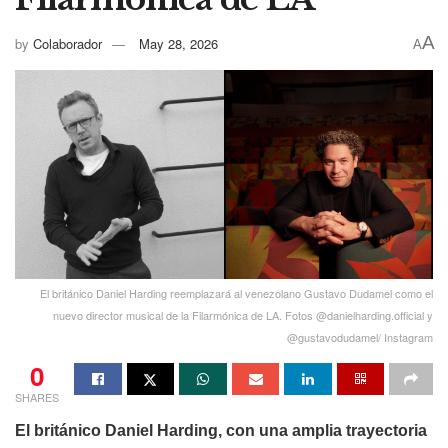
A
by
Colaborador
May 28, 2026
A
El británico Daniel Harding reemplazará al venezolano Gustavo Dudamel como el
nuevo director musical de la Filarmónica de LA. Fotos @danielharding.official y
@gustavodudamel/ Instagram
0
SHARES
El británico Daniel Harding, con una amplia trayectoria