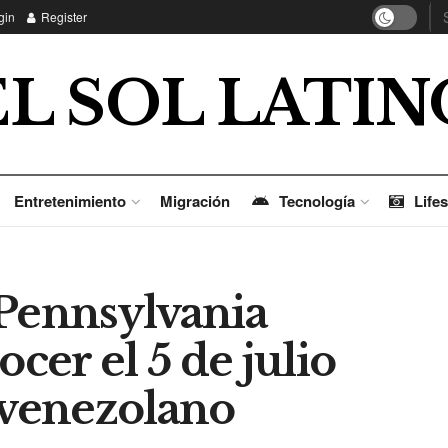
gin
Register
EL SOL LATIN
Entretenimiento
Migración
Tecnología
Lifes
 Pennsylvania
er el 5 de julio
 venezolano