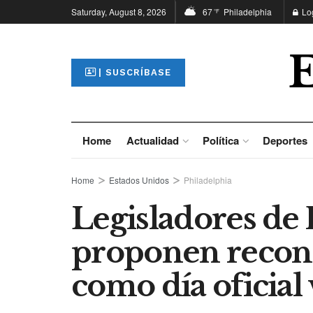
Saturday, August 8, 2026
67
Philadelphia
Lo
°F
| SUSCRÍBASE
Home
Actualidad
Política
Deportes
Home
Estados Unidos
Philadelphia
Legisladores de
proponen reconoc
como día oficial