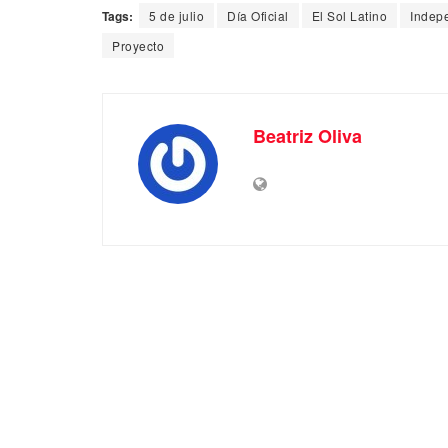
Tags:
5 de julio
Día Oficial
El Sol Latino
Indep
Proyecto
Beatriz Oliva