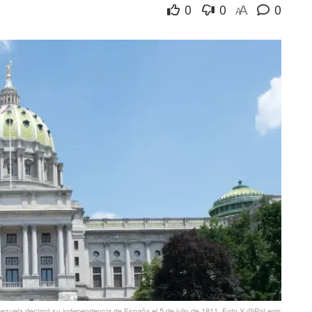
0
0
0
A
A
ezuela declaró su independencia de España el 5 de julio de 1811. Foto X @PaLegis