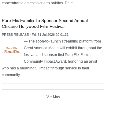
concentrarse en estos cuatro hábitos. Dele …
Pure Flix Familia To Sponsor Second Annual
Chicano Hollywood Film Festival
PRESS RELEASE - Fri, 31 Jul 2026 20:01:31
— The soon-to-launch streaming platform from
Great America Media will exhibit throughout the
festival and sponsor first Pure Flix Familia
Community Impact Award, honoring an artist
who has a meaningful impact through service to their
community —
Ver Más