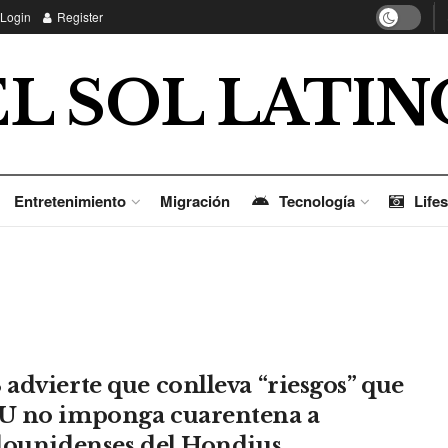
Login
Register
EL SOL LATIN
Entretenimiento
Migración
Tecnología
Lifes
advierte que conlleva “riesgos” que
 no imponga cuarentena a
dounidenses del Hondius