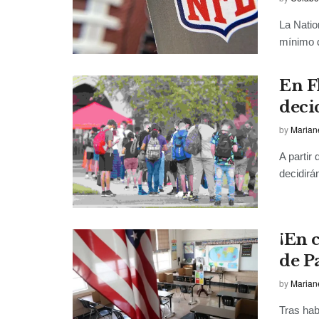
La Natio
mínimo d
En F
deci
by
Marian
A partir
decidirá
¡En 
de P
by
Marian
Tras hab