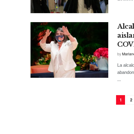
Alca
aisl
COV
by
Marian
La alcal
abandona
...
1
2