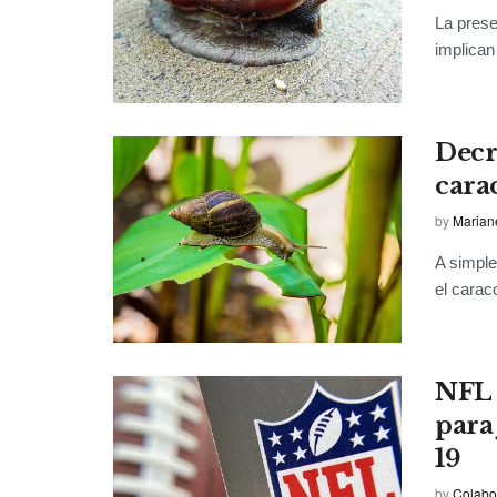
La prese
implican
Decr
cara
by
Marian
A simple
el carac
NFL 
para
19
by
Colabo