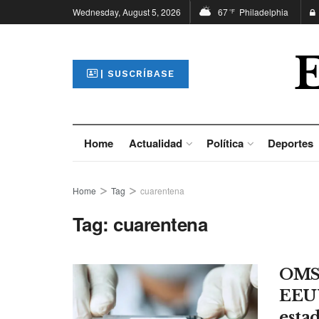
Wednesday, August 5, 2026
67
Philadelphia
°F
| SUSCRÍBASE
Home
Actualidad
Política
Deportes
Home
Tag
cuarentena
Tag:
cuarentena
OMS 
EEUU
esta