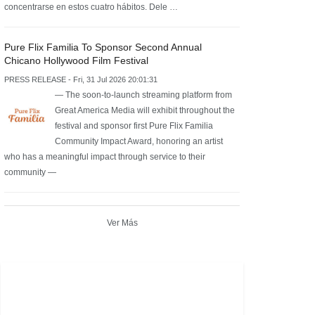
concentrarse en estos cuatro hábitos. Dele …
Pure Flix Familia To Sponsor Second Annual
Chicano Hollywood Film Festival
PRESS RELEASE - Fri, 31 Jul 2026 20:01:31
— The soon-to-launch streaming platform from
Great America Media will exhibit throughout the
festival and sponsor first Pure Flix Familia
Community Impact Award, honoring an artist
who has a meaningful impact through service to their
community —
Ver Más