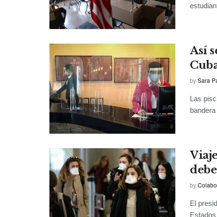
estudian
Así s
Cub
by
Sara P
Las pisc
bandera 
Viaj
debe
by
Colabo
El presi
Estados 