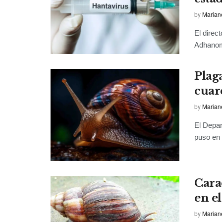
by
Marian
El direc
Adhanom 
Plag
cuar
by
Marian
El Depar
puso en 
Cara
en el
by
Marian