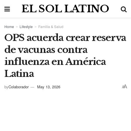
EL SOL LATINO
Home
Lifestyle
Familia & Salud
OPS acuerda crear reserva
de vacunas contra
influenza en América
Latina
A
by
Colaborador
May 13, 2026
A