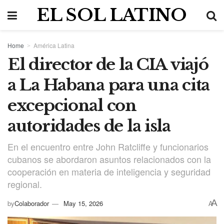
EL SOL LATINO
Home
América Latina
El director de la CIA viajó
a La Habana para una cita
excepcional con
autoridades de la isla
En el encuentro entre John Ratcliffe y funcionarios
cubanos se abordaron asuntos relacionados con la
cooperación en materia de inteligencia y seguridad
regional.
A
by
Colaborador
May 15, 2026
A