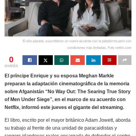
El año pasado, suscribieron un nuevo acuerdo con la plataforma pero con
condiciones más limitadas. Foto netflix.com
0
SHARES
El príncipe Enrique y su esposa Meghan Markle
preparan la adaptación cinematográfica de la memoria
sobre Afganistán “No Way Out: The Searing True Story
of Men Under Siege”, en el marco de su acuerdo con
Netflix, informó este jueves el gigante del streaming.
El libro, escrito por el mayor británico Adam Jowett, aborda
su trabajo al frente de una unidad de paracaidistas y
rangers irlandeses reales encargada de defender el centro