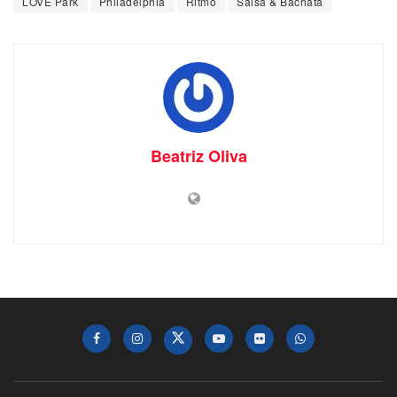
LOVE Park
Philadelphia
Ritmo
Salsa & Bachata
Beatriz Oliva