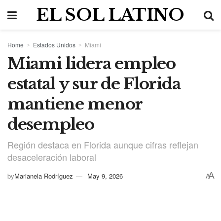
EL SOL LATINO
Home
Estados Unidos
Miami
Miami lidera empleo
estatal y sur de Florida
mantiene menor
desempleo
Región destaca en Florida aunque cifras reflejan
desaceleración laboral
A
by
Marianela Rodríguez
May 9, 2026
A