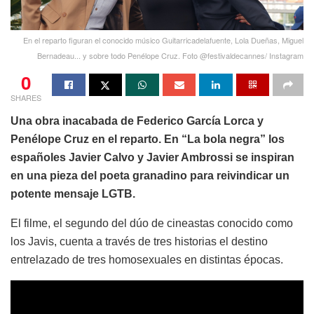
En el reparto figuran el conocido músico Guitarricadelafuente, Lola Dueñas, Miguel
Bernadeau... y sobre todo Penélope Cruz. Foto @festivaldecannes/ Instagram
0
SHARES
Una obra inacabada de Federico García Lorca y
Penélope Cruz en el reparto. En “La bola negra” los
españoles Javier Calvo y Javier Ambrossi se inspiran
en una pieza del poeta granadino para reivindicar un
potente mensaje LGTB.
El filme, el segundo del dúo de cineastas conocido como
los Javis, cuenta a través de tres historias el destino
entrelazado de tres homosexuales en distintas épocas.