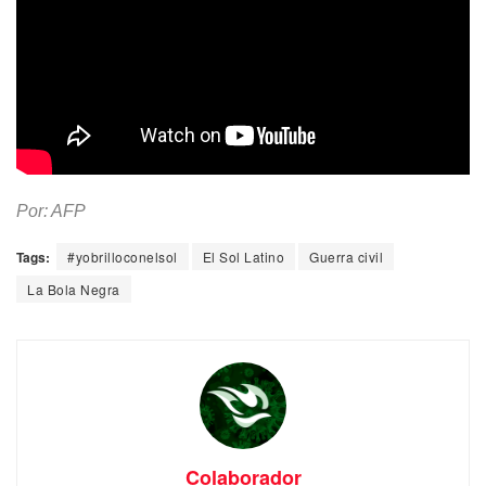
Por: AFP
Tags:
#yobrilloconelsol
El Sol Latino
Guerra civil
La Bola Negra
Colaborador