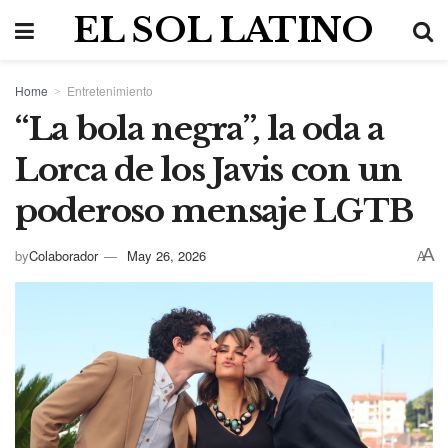
EL SOL LATINO
Home
Entretenimiento
“La bola negra”, la oda a
Lorca de los Javis con un
poderoso mensaje LGTB
A
by
Colaborador
May 26, 2026
A