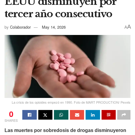
EEUU disminuyen por
tercer año consecutivo
A
by
Colaborador
May 14, 2026
A
La crisis de los opioides empezó en 1990. Foto de MART PRODUCTION/ Pexels
0
SHARES
Las muertes por sobredosis de drogas disminuyeron