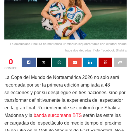
La colombiana Shakira ha mantenido un vínculo inquebrantable con el fútbol desde
hace dos décadas. Foto Facebook Shakira
0
SHARES
La Copa del Mundo de Norteamérica 2026 no solo será
recordada por ser la primera edición ampliada a 48
selecciones y por su despliegue en tres naciones, sino por
transformar definitivamente la experiencia del espectador
en la gran final. Recientemente se confirmó que Shakira,
Madonna y la
banda surcoreana BTS
serán las estrellas
encargadas del espectáculo de medio tiempo el próximo
19 de julio en el MetLife Stadium de East Rutherford, New