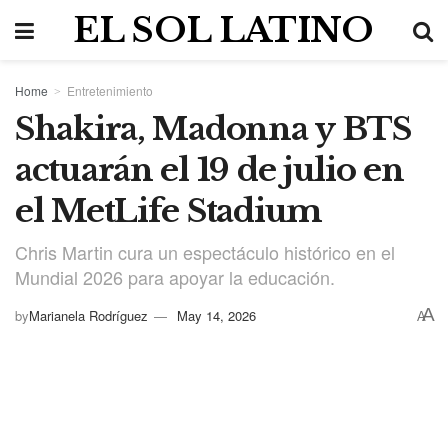
EL SOL LATINO
Home
Entretenimiento
Shakira, Madonna y BTS
actuarán el 19 de julio en
el MetLife Stadium
Chris Martin cura un espectáculo histórico en el
Mundial 2026 para apoyar la educación.
A
by
Marianela Rodríguez
May 14, 2026
A