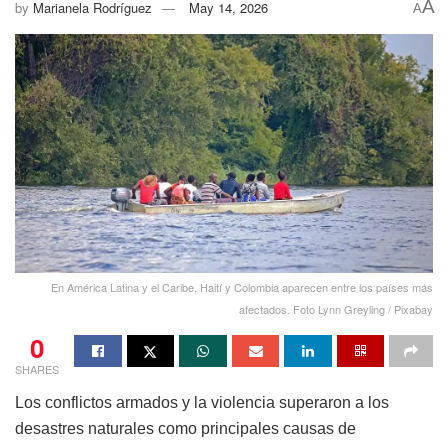
A
by
Marianela Rodríguez
May 14, 2026
A
En América Latina y el Caribe, Haití y Colombia aparecen entre los países más
afectados. Foto Lynn Greyling / Pixabay
0
SHARES
Los conflictos armados y la violencia superaron a los
desastres naturales como principales causas de