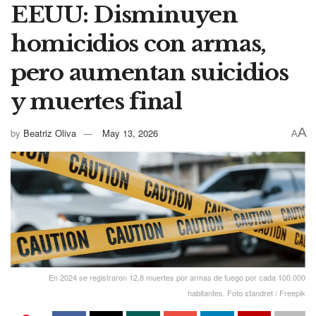
EEUU: Disminuyen
homicidios con armas,
pero aumentan suicidios
y muertes final
A
by
Beatriz Oliva
May 13, 2026
A
En 2024 se registraron 12,8 muertes por armas de fuego por cada 100.000
habitantes. Foto standret / Freepik