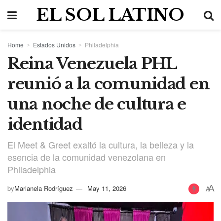
EL SOL LATINO
Home
Estados Unidos
Philadelphia
Reina Venezuela PHL
reunió a la comunidad en
una noche de cultura e
identidad
El Meet & Greet exaltó la cultura, la belleza y la
esencia de la comunidad venezolana en
Philadelphia
A
by
Marianela Rodríguez
May 11, 2026
A