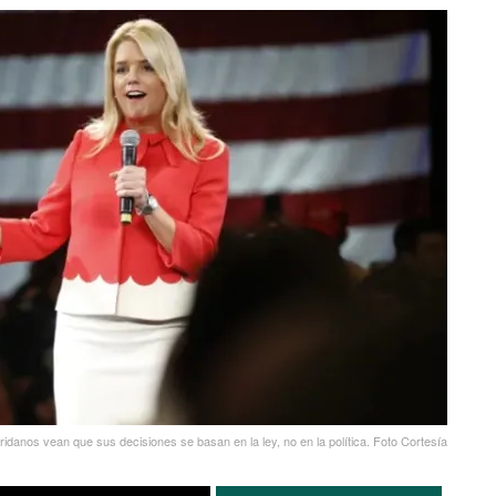
idanos vean que sus decisiones se basan en la ley, no en la política. Foto Cortesía