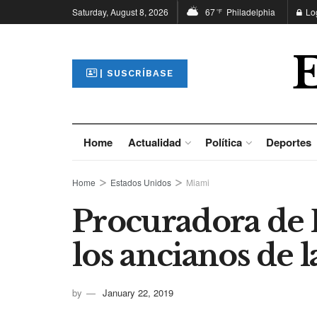
Saturday, August 8, 2026
67
Philadelphia
Lo
°F
| SUSCRÍBASE
Home
Actualidad
Política
Deportes
Home
Estados Unidos
Miami
Procuradora de F
los ancianos de l
by
January 22, 2019