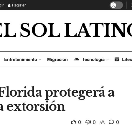
gin
Register
EL SOL LATIN
Entretenimiento
Migración
Tecnología
Lifes
lorida protegerá a
a extorsión
0
0
0
A
A