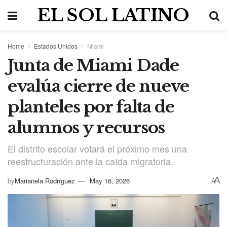
EL SOL LATINO
Home
Estados Unidos
Miami
Junta de Miami Dade
evalúa cierre de nueve
planteles por falta de
alumnos y recursos
El distrito escolar votará el próximo mes una
reestructuración ante la caída migratoria.
A
by
Marianela Rodríguez
May 16, 2026
A