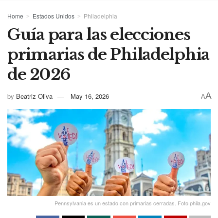
Home
Estados Unidos
Philadelphia
Guía para las elecciones
primarias de Philadelphia
de 2026
A
by
Beatriz Oliva
May 16, 2026
A
Pennsylvania es un estado con primarias cerradas. Foto phila.gov