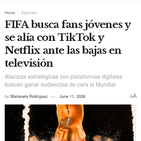
Home
Deportes
FIFA busca fans jóvenes y
se alía con TikTok y
Netflix ante las bajas en
televisión
Alianzas estratégicas con plataformas digitales
buscan ganar audiencias de cara al Mundial
A
by
Marianela Rodríguez
June 11, 2026
A