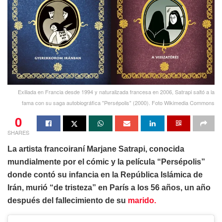
Exiliada en Francia desde 1994 y naturalizada francesa en 2006, Satrapi saltó a la
fama con su saga autobiográfica "Persépolis" (2000). Foto Wikimedia Commons
0
SHARES
La artista francoiraní Marjane Satrapi, conocida
mundialmente por el cómic y la película “Persépolis”
donde contó su infancia en la República Islámica de
Irán, murió “de tristeza” en París a los 56 años, un año
después del fallecimiento de su
marido.