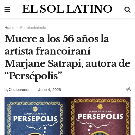
EL SOL LATINO
Home
Entretenimiento
Muere a los 56 años la
artista francoiraní
Marjane Satrapi, autora de
“Persépolis”
A
by
Colaborador
June 4, 2026
A