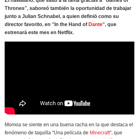
El hawaiano, que saltó a la fama gracias a “Games of
Thrones”, saboreó también la oportunidad de trabajar
junto a Julian Schnabel, a quien definió como su
director favorito, en “In the Hand of
Dante
“, que
estrenará este mes en Netflix.
Momoa se siente en una buena racha en la que destaca el
fenómeno de taquilla “Una película de
Minecraft
“, que