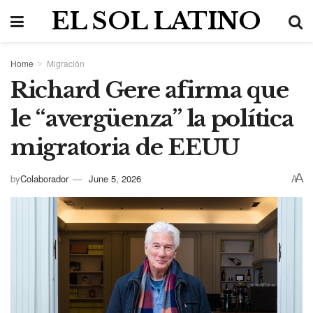
EL SOL LATINO
Home
Migración
Richard Gere afirma que
le “avergüenza” la política
migratoria de EEUU
A
by
Colaborador
June 5, 2026
A