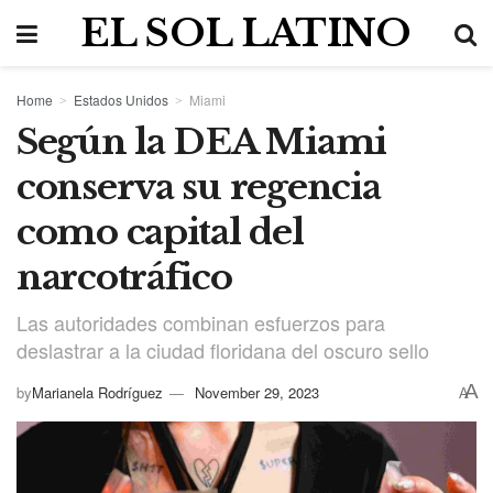
EL SOL LATINO
Home
Estados Unidos
Miami
Según la DEA Miami
conserva su regencia
como capital del
narcotráfico
Las autoridades combinan esfuerzos para
deslastrar a la ciudad floridana del oscuro sello
A
by
Marianela Rodríguez
November 29, 2023
A