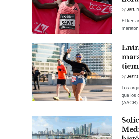
by
Sara P
El kenia
maratón 
Entr
mara
tiem
by
Beatriz
Los orga
que los 
(AACR) P
Soli
Medi
hist