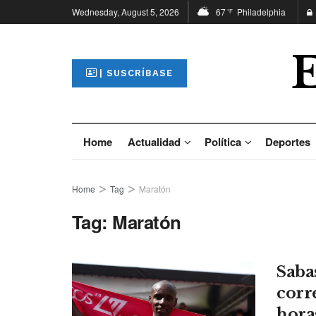
Wednesday, August 5, 2026
67
Philadelphia
°F
| SUSCRÍBASE
Home
Actualidad
Política
Deportes
Home
Tag
Maratón
Tag:
Maratón
Saba
corr
hora