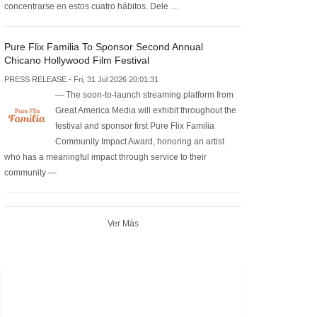
concentrarse en estos cuatro hábitos. Dele …
Pure Flix Familia To Sponsor Second Annual
Chicano Hollywood Film Festival
PRESS RELEASE - Fri, 31 Jul 2026 20:01:31
— The soon-to-launch streaming platform from
Great America Media will exhibit throughout the
festival and sponsor first Pure Flix Familia
Community Impact Award, honoring an artist
who has a meaningful impact through service to their
community —
Ver Más