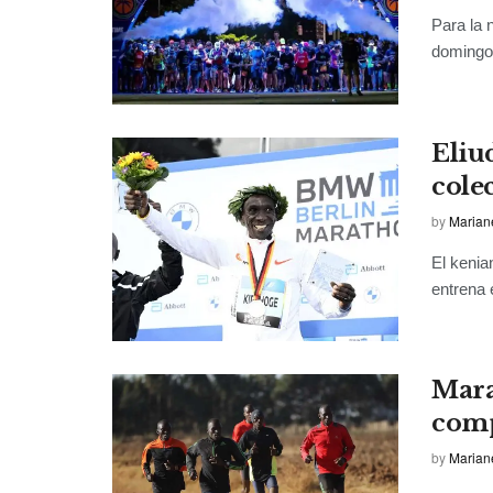
Para la 
domingo 
Eliu
cole
by
Marian
El kenia
entrena e
Mara
comp
by
Marian