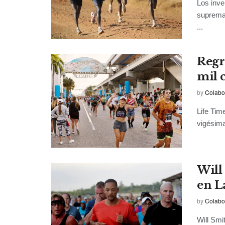
Los inve
supremac
...
Regr
mil 
by
Colabo
Life Tim
vigésima 
Will
en L
by
Colabo
Will Smi