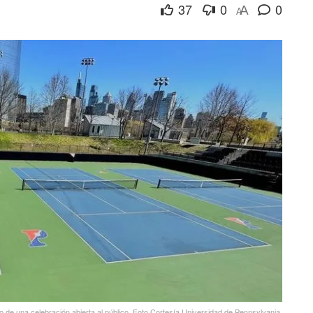
37
0
0
A
A
o de una celebración abierta al público. Foto Cortesía Universidad de Pennsylvania.