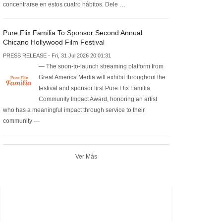
concentrarse en estos cuatro hábitos. Dele …
Pure Flix Familia To Sponsor Second Annual
Chicano Hollywood Film Festival
PRESS RELEASE - Fri, 31 Jul 2026 20:01:31
— The soon-to-launch streaming platform from
Great America Media will exhibit throughout the
festival and sponsor first Pure Flix Familia
Community Impact Award, honoring an artist
who has a meaningful impact through service to their
community —
Ver Más