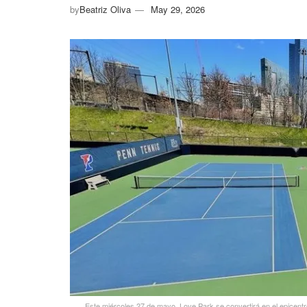
by
Beatriz Oliva
May 29, 2026
Este miércoles 27 de mayo, Love Park se convertirá en el epicentr