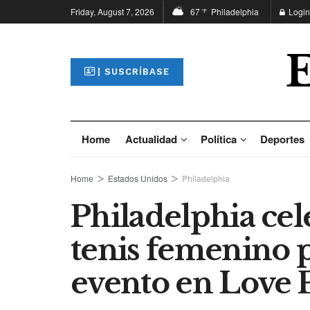
Friday, August 7, 2026
67
Philadelphia
Login
°F
| SUSCRÍBASE
Home
Actualidad
Política
Deportes
Home
Estados Unidos
Philadelphia
Philadelphia cel
tenis femenino 
evento en Love 