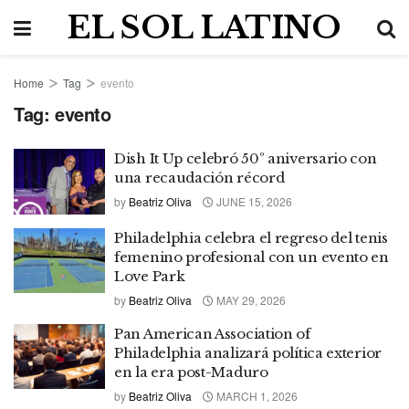
EL SOL LATINO
Home
Tag
evento
Tag:
evento
Dish It Up celebró 50º aniversario con
una recaudación récord
by
Beatriz Oliva
JUNE 15, 2026
Philadelphia celebra el regreso del tenis
femenino profesional con un evento en
Love Park
by
Beatriz Oliva
MAY 29, 2026
Pan American Association of
Philadelphia analizará política exterior
en la era post-Maduro
by
Beatriz Oliva
MARCH 1, 2026