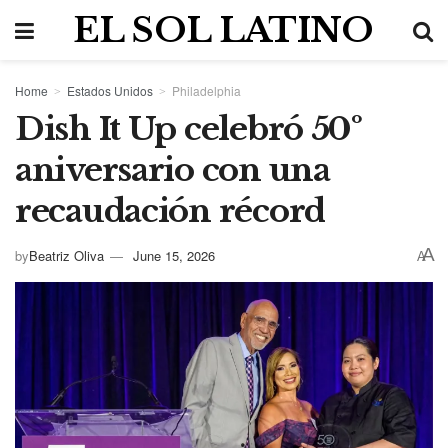
EL SOL LATINO
Home
Estados Unidos
Philadelphia
Dish It Up celebró 50º
aniversario con una
recaudación récord
A
by
Beatriz Oliva
June 15, 2026
A