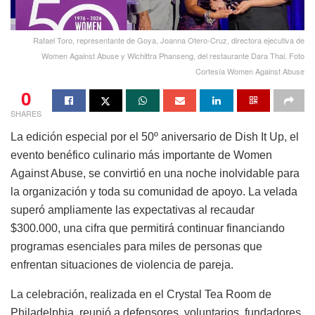
Rafael Toro, representante de Goya, Joanna Otero-Cruz, directora ejecutiva de
Women Against Abuse y Wichittra Phanseng, del restaurante Dara Thai. Foto
Cortesía Women Against Abuse
0
SHARES
La edición especial por el 50º aniversario de Dish It Up, el
evento benéfico culinario más importante de Women
Against Abuse, se convirtió en una noche inolvidable para
la organización y toda su comunidad de apoyo. La velada
superó ampliamente las expectativas al recaudar
$300.000, una cifra que permitirá continuar financiando
programas esenciales para miles de personas que
enfrentan situaciones de violencia de pareja.
La celebración, realizada en el Crystal Tea Room de
Philadelphia, reunió a defensores, voluntarios, fundadores,