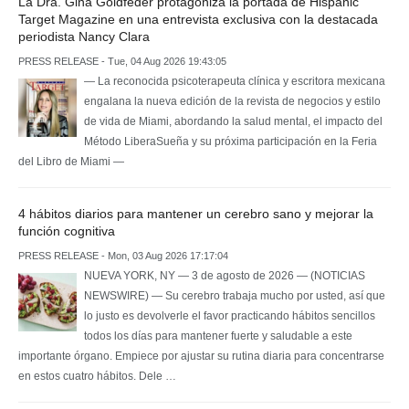
La Dra. Gina Goldfeder protagoniza la portada de Hispanic
Target Magazine en una entrevista exclusiva con la destacada
periodista Nancy Clara
PRESS RELEASE - Tue, 04 Aug 2026 19:43:05
— La reconocida psicoterapeuta clínica y escritora mexicana
engalana la nueva edición de la revista de negocios y estilo
de vida de Miami, abordando la salud mental, el impacto del
Método LiberaSueña y su próxima participación en la Feria
del Libro de Miami —
4 hábitos diarios para mantener un cerebro sano y mejorar la
función cognitiva
PRESS RELEASE - Mon, 03 Aug 2026 17:17:04
NUEVA YORK, NY — 3 de agosto de 2026 — (NOTICIAS
NEWSWIRE) — Su cerebro trabaja mucho por usted, así que
lo justo es devolverle el favor practicando hábitos sencillos
todos los días para mantener fuerte y saludable a este
importante órgano. Empiece por ajustar su rutina diaria para concentrarse
en estos cuatro hábitos. Dele …