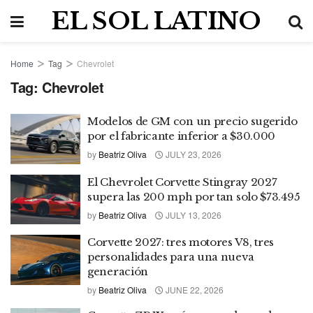
EL SOL LATINO
Home
Tag
Chevrolet
Tag:
Chevrolet
Modelos de GM con un precio sugerido
por el fabricante inferior a $30.000
by
Beatriz Oliva
JULY 23, 2026
El Chevrolet Corvette Stingray 2027
supera las 200 mph por tan solo $73.495
by
Beatriz Oliva
JULY 13, 2026
Corvette 2027: tres motores V8, tres
personalidades para una nueva
generación
by
Beatriz Oliva
JUNE 22, 2026