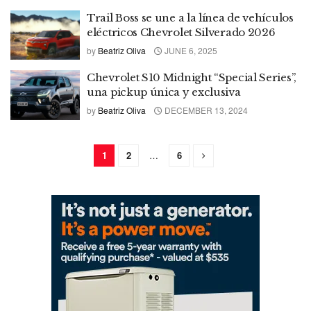
Trail Boss se une a la línea de vehículos
eléctricos Chevrolet Silverado 2026
by
Beatriz Oliva
JUNE 6, 2025
Chevrolet S10 Midnight “Special Series”,
una pickup única y exclusiva
by
Beatriz Oliva
DECEMBER 13, 2024
1
2
…
6