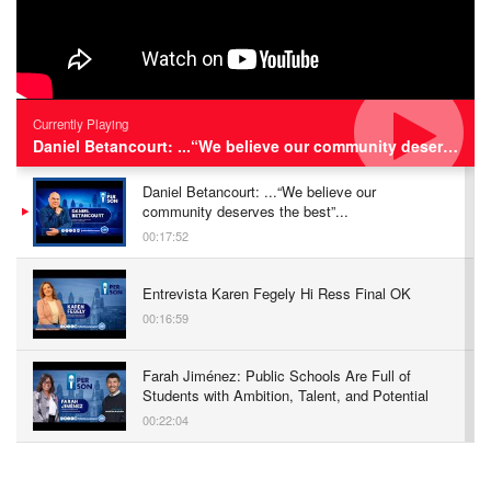
Currently Playing
Daniel Betancourt: ...“We believe our community deserves the best”...
Daniel Betancourt: ...“We believe our
community deserves the best”...
00:17:52
Entrevista Karen Fegely Hi Ress Final OK
00:16:59
Farah Jiménez: Public Schools Are Full of
Students with Ambition, Talent, and Potential
00:22:04
Zoraida Cordero: Impulsando Negocios
Sostenibles en Filadelfia | Entrevista