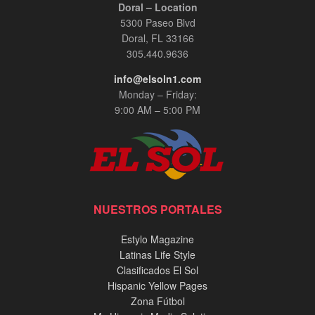
Doral – Location
El General Zapateiro: Un Relato Épico de
5300 Paseo Blvd
Servicio y Sacrificio - Entrevista Exclusiva en
InPerson
Doral, FL 33166
00:03:30
305.440.9636
info@elsoln1.com
Adriana Ospina, Especialista en Cosmetología
con más de 15 años de experiencia.
Monday – Friday:
00:03:30
9:00 AM – 5:00 PM
Jennie Mojica, entrevista InPerson.
00:07:35
Alex Patiño y Marcos Carrasquillo, entrevista
NUESTROS PORTALES
exclusiva InPerson
00:20:02
Estylo Magazine
Latinas Life Style
Tony Alvarado, Musico Venezolano.
Clasificados El Sol
00:01:56
Hispanic Yellow Pages
Zona Fútbol