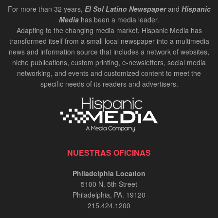
00:02:37
For more than 32 years,
El Sol Latino Newspaper
and
Hispanic
Media
has been a media leader.
Carlos de los Ramos: Chair of the Delaware
Adapting to the changing media market, Hispanic Media has
Hispanic Commission | InPerson Oct 2024
transformed itself from a small local newspaper into a multimedia
00:02:20
news and information source that includes a network of websites,
niche publications, custom printing, e-newsletters, social media
Bruce Datil, Allstate Agency Owner | In-Person
Oct 2024
networking, and events and customized content to meet the
specific needs of its readers and advertisers.
00:02:21
Antonio Valdes, CEO at Children's Crisis
Treatment Center | In-Person Oct 2024
00:01:34
Carlos Giraldo, entrevista InPerson
NUESTRAS OFICINAS
00:12:48
Philadelphia Location
5100 N. 5th Street
Risaralda Comfort Health en Miami
Philadelphia, PA. 19120
00:08:56
215.424.1200