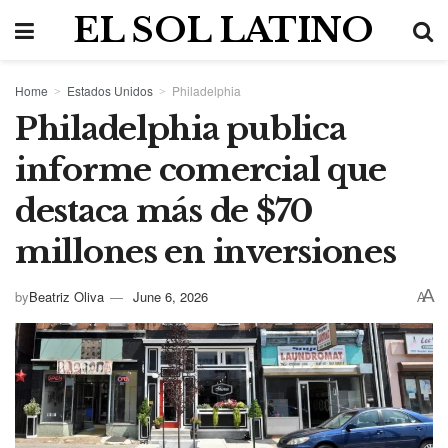
EL SOL LATINO
Home
Estados Unidos
Philadelphia
Philadelphia publica
informe comercial que
destaca más de $70
millones en inversiones
A
by
Beatriz Oliva
June 6, 2026
A